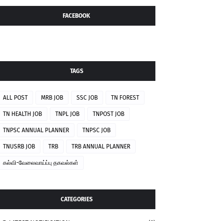
FACEBOOK
TAGS
ALL POST
MRB JOB
SSC JOB
TN FOREST
TN HEALTH JOB
TNPL JOB
TNPOST JOB
TNPSC ANNUAL PLANNER
TNPSC JOB
TNUSRB JOB
TRB
TRB ANNUAL PLANNER
கல்வி-வேலைவாய்ப்பு தகவல்கள்
CATEGORIES