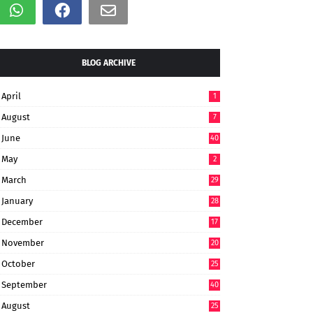
BLOG ARCHIVE
April
1
August
7
June
40
May
2
March
29
January
28
December
17
November
20
October
25
September
40
August
25