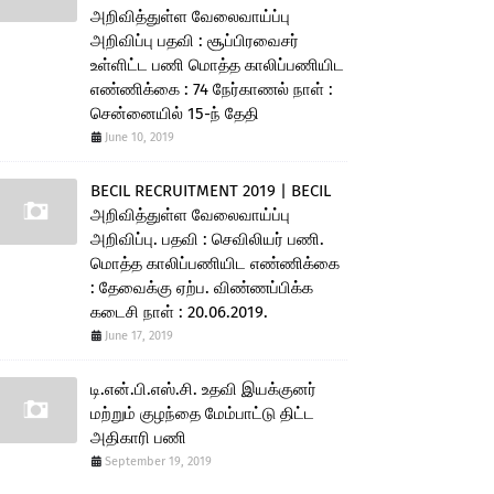
அறிவித்துள்ள வேலைவாய்ப்பு
அறிவிப்பு பதவி : சூப்பிரவைசர்
உள்ளிட்ட பணி மொத்த காலிப்பணியிட
எண்ணிக்கை : 74 நேர்காணல் நாள் :
சென்னையில் 15-ந் தேதி
June 10, 2019
BECIL RECRUITMENT 2019 | BECIL
அறிவித்துள்ள வேலைவாய்ப்பு
அறிவிப்பு. பதவி : செவிலியர் பணி.
மொத்த காலிப்பணியிட எண்ணிக்கை
: தேவைக்கு ஏற்ப. விண்ணப்பிக்க
கடைசி நாள் : 20.06.2019.
June 17, 2019
டி.என்.பி.எஸ்.சி. உதவி இயக்குனர்
மற்றும் குழந்தை மேம்பாட்டு திட்ட
அதிகாரி பணி
September 19, 2019