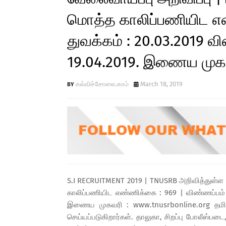
மொத்த காலிப்பணியிட எண
துவக்கம் : 20.03.2019 வ
19.04.2019. இணைய முகவ
கல்விச்சோலை.காம்
March 18, 2019
S.I RECRUITMENT 2019 | TNUSRB அறிவித்துள்ள வ
காலிப்பணியிட எண்ணிக்கை : 969 | விண்ணப்பம் த
இணைய முகவரி : www.tnusrbonline.org தமிழக 
செய்யப்படுகிறார்கள். தாலுகா, சிறப்பு போலீஸ்ப