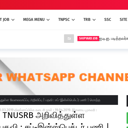
T JOB
MEGA MENU
TNPSC
TRB
SSC
SITE
ஐ.டி.ஐ. படித்தவர்
SHIPYARD JOB
ுள்ள வேலைவாய்ப்பு அறிவிப்பு | பதவி : சப்-இன்ஸ்பெக்டர் பணி | மொத்த
20.03.2019 விண்ணப்பிக்க கடைசி நாள் : 19.04.2019. இணைய முகவரி :
| TNUSRB அறிவித்துள்ள
 பதவி : சப்-இன்ஸ்பெக்டர் பணி |